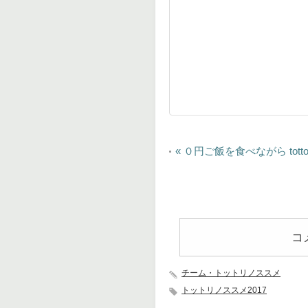
イ
ベ
«
０円ご飯を食べながら tott
ン
ト
ナ
ビ
ゲ
ー
コ
シ
ョ
ン
チーム・トットリノススメ
トットリノススメ2017