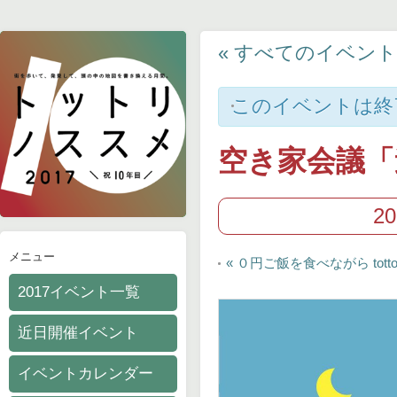
« すべてのイベント
このイベントは終
空き家会議「
2
イ
メニュー
ベ
«
０円ご飯を食べながら tott
ン
2017イベント一覧
ト
ナ
ビ
近日開催イベント
ゲ
ー
イベントカレンダー
シ
ョ