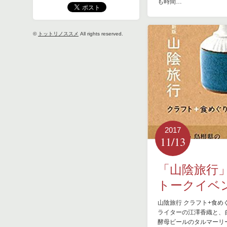
も時間…
©
トットリノススメ
All rights reserved.
2017
11/13
「山陰旅行
トークイベ
山陰旅行 クラフト+食め
ライターの江澤香織と、
酵母ビールのタルマーリ