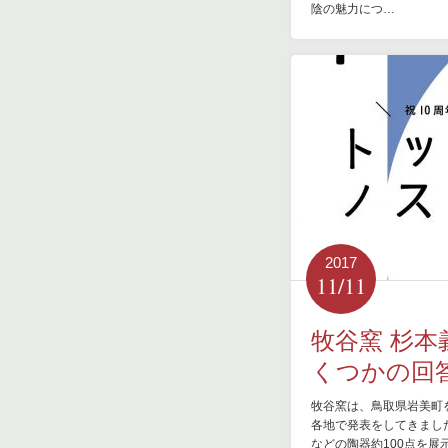
陰の魅力につ…
2017
11/11
牧谷窯 杉本
くつかの回
牧谷窯は、鳥取県岩美町
各地で発表をしてきまし
などの陶器約100点を展